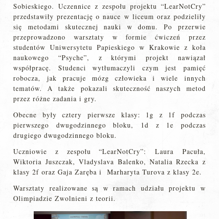
Sobieskiego. Uczennice z zespołu projektu “LearNotCry”
przedstawiły prezentację o nauce w liceum oraz podzieliły
się metodami skutecznej nauki w domu. Po przerwie
przeprowadzono warsztaty w formie ćwiczeń przez
studentów Uniwersytetu Papieskiego w Krakowie z koła
naukowego “Psyche”, z którymi projekt nawiązał
współpracę. Studenci wytłumaczyli czym jest pamięć
robocza, jak pracuje mózg człowieka i wiele innych
tematów. A także pokazali skuteczność naszych metod
przez różne zadania i gry.
Obecne były cztery pierwsze klasy: 1g z 1f podczas
pierwszego dwugodzinnego bloku, 1d z 1e podczas
drugiego dwugodzinnego bloku.
Uczniowie z zespołu “LearNotCry”: Laura Pacuła,
Wiktoria Juszczak, Vladyslava Balenko, Natalia Rzecka z
klasy 2f oraz Gaja Zaręba i Marharyta Turova z klasy 2e.
Warsztaty realizowane są w ramach udziału projektu w
Olimpiadzie Zwolnieni z teorii.