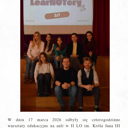
W dniu 17 marca 2026 odbyły się czterogodzinne
warsztaty edukacyjne na auli w II LO im. Króla Jana III