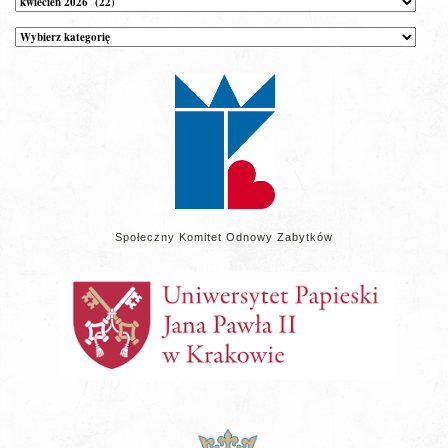
Kategorie
wpisów
na
stronie
Społeczny Komitet Odnowy Zabytków