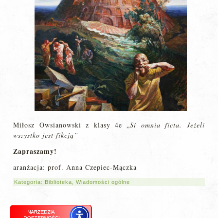
Miłosz Owsianowski z klasy 4e „
Si omnia ficta. Jeżeli
wszystko jest fikcją”
Zapraszamy!
aranżacja: prof. Anna Czepiec-Mączka
Kategoria:
Biblioteka
,
Wiadomości ogólne