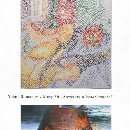
Yehor Romanov z klasy 3b
„Struktury niecodzienności”