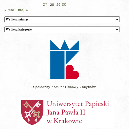
27
30
28
29
« mar
maj »
Archiwum
Kategorie
wpisów
na
stronie
Społeczny Komitet Odnowy Zabytków