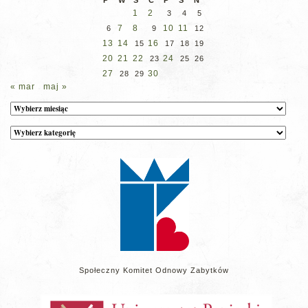
P
W
Ś
C
P
S
N
1
2
3
4
5
7
8
10
11
6
9
12
13
14
16
15
17
18
19
20
21
22
24
23
25
26
27
30
28
29
« mar
maj »
Archiwum
Kategorie
wpisów
na
stronie
Społeczny Komitet Odnowy Zabytków