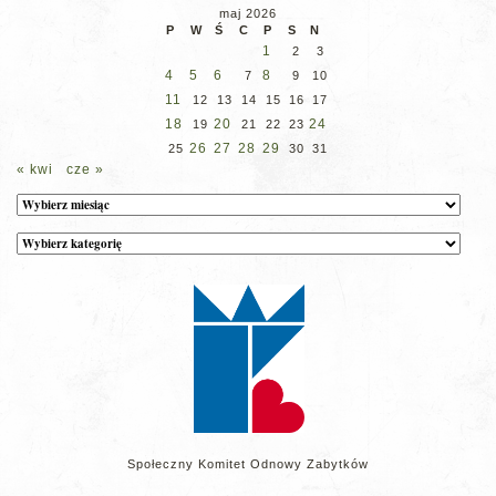
maj 2026
P
W
Ś
C
P
S
N
1
2
3
4
5
6
8
7
9
10
11
12
13
14
15
16
17
18
20
24
19
21
22
23
26
27
28
29
25
30
31
« kwi
cze »
Archiwum
Kategorie
wpisów
na
stronie
Społeczny Komitet Odnowy Zabytków