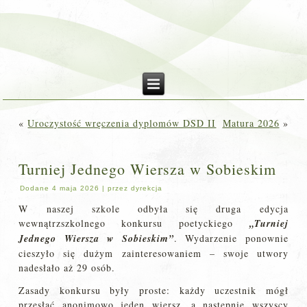
«
Uroczystość wręczenia dyplomów DSD II
Matura 2026
»
Turniej Jednego Wiersza w Sobieskim
Dodane
4 maja 2026
|
przez
dyrekcja
W naszej szkole odbyła się druga edycja
wewnątrzszkolnego konkursu poetyckiego
„Turniej
Jednego Wiersza w Sobieskim”
. Wydarzenie ponownie
cieszyło się dużym zainteresowaniem – swoje utwory
nadesłało aż 29 osób.
Zasady konkursu były proste: każdy uczestnik mógł
przesłać anonimowo jeden wiersz, a następnie wszyscy