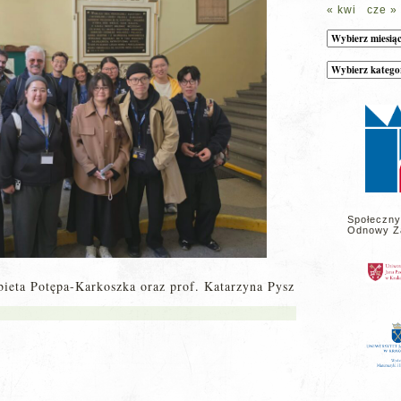
« kwi
cze »
Archiwum
Kategorie
wpisów
na
stronie
Społeczny
Odnowy Z
bieta Potępa-Karkoszka oraz prof. Katarzyna Pysz