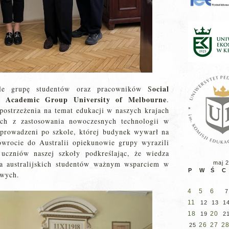
ocial
ole grupę studentów oraz pracowników S
n Academic Group University of Melbourne
.
ostrzeżenia na temat edukacji w naszych krajach
ych z zastosowania nowoczesnych technologii w
oprowadzeni po szkole, której budynek wywarł na
wrocie do Australii opiekunowie grupy wyrazili
uczniów naszej szkoły podkreślając, że wiedza
la australijskich studentów ważnym wsparciem w
maj 
P
W
Ś
C
owych.
4
5
6
7
11
12
13
1
18
20
19
2
26
27
2
25