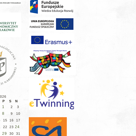
2026
P
S
N
1
2
3
8
9
10
4
15
16
17
24
1
22
23
8
29
30
31