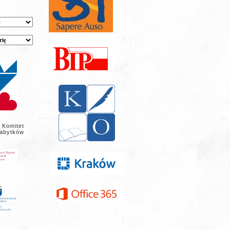
 Komitet
abytków