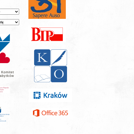
 Komitet
abytków