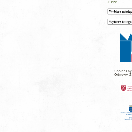
« cze
Archiwum
Kategorie
wpisów
na
stronie
Społeczny
Odnowy Z