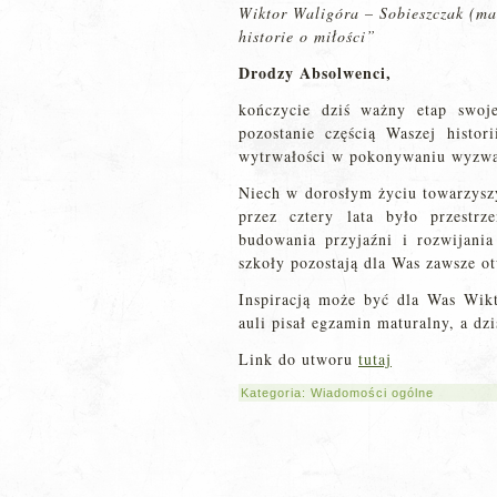
Wiktor Waligóra – Sobieszczak (m
historie o miłości”
Drodzy Absolwenci,
kończycie dziś ważny etap swoj
pozostanie częścią Waszej hist
wytrwałości w pokonywaniu wyzwa
Niech w dorosłym życiu towarzy
przez cztery lata było przestr
budowania przyjaźni i rozwijani
szkoły pozostają dla Was zawsze ot
Inspiracją może być dla Was Wikt
auli pisał egzamin maturalny, a d
Link do utworu
tutaj
Kategoria:
Wiadomości ogólne