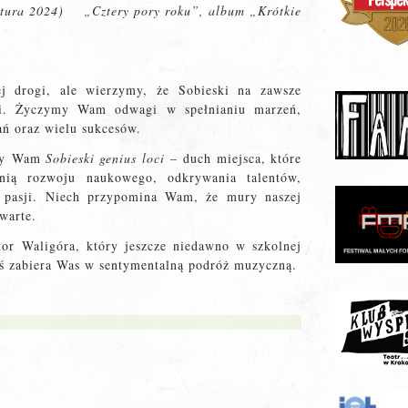
atura 2024) „Cztery pory roku”, album „Krótkie
ej drogi, ale wierzymy, że Sobieski na zawsze
orii. Życzymy Wam odwagi w spełnianiu marzeń,
ń oraz wielu sukcesów.
szy Wam
Sobieski genius loci
– duch miejsca, które
zenią rozwoju naukowego, odkrywania talentów,
a pasji. Niech przypomina Wam, że mury naszej
warte.
or Waligóra, który jeszcze niedawno w szkolnej
ziś zabiera Was w sentymentalną podróż muzyczną.