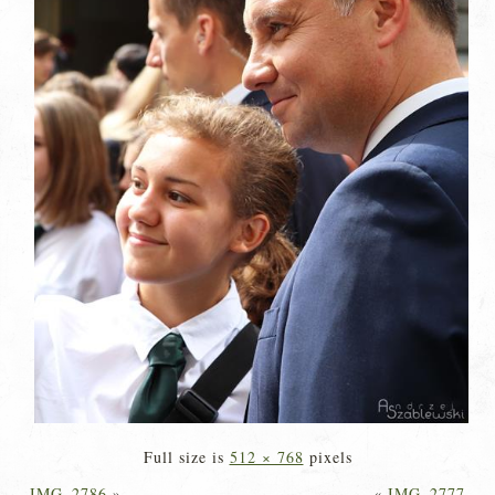
Full size is
512 × 768
pixels
IMG_2786
»
«
IMG_2777