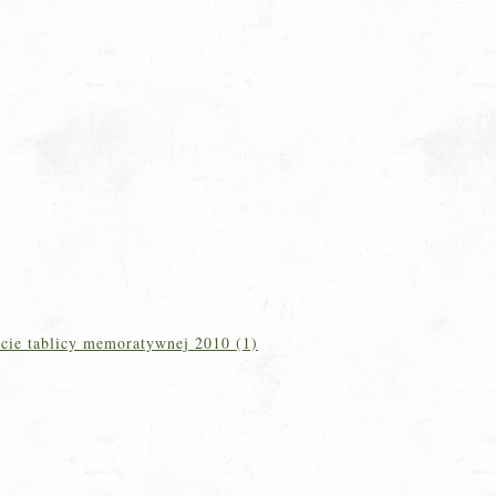
cie tablicy memoratywnej 2010 (1)