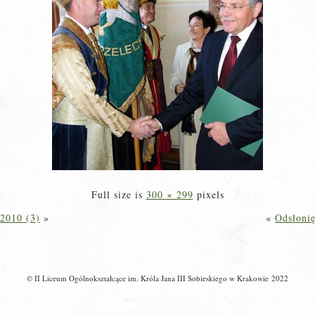
Full size is
300 × 299
pixels
 2010 (3)
»
«
Odsłonię
© II Liceum Ogólnokształcące im. Króla Jana III Sobieskiego w Krakowie 2022