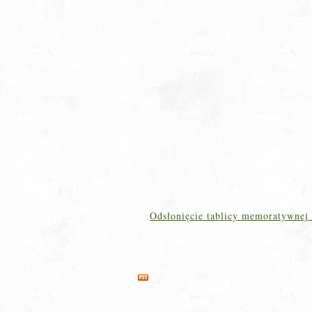
Odsłonięcie tablicy memoratywnej