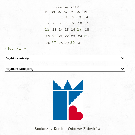
marzec 2012
P
W
Ś
C
P
S
N
1
2
3
4
5
6
7
8
9
10
11
12
17
13
14
15
16
18
25
19
20
21
22
23
24
27
30
26
28
29
31
« lut
kwi »
Archiwum
Kategorie
wpisów
na
stronie
Społeczny Komitet Odnowy Zabytków