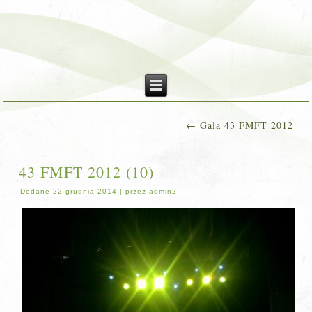
←
Gala 43 FMFT 2012
43 FMFT 2012 (10)
Dodane
22 grudnia 2014
|
przez
admin2