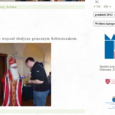
31
« lis
sty »
urą
,
Sztuka
Archiwum
Kategorie
wpisów
na
stronie
 i wręczał słodycze grzecznym Sobieszczakom.
Społeczny
Odnowy Z