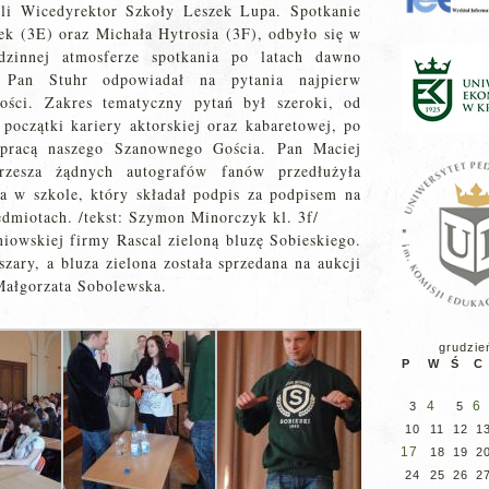
li Wicedyrektor Szkoły Leszek Lupa. Spotkanie
ek (3E) oraz Michała Hytrosia (3F), odbyło się w
dzinnej atmosferze spotkania po latach dawno
. Pan Stuhr odpowiadał na pytania najpierw
ności. Zakres tematyczny pytań był szeroki, od
początki kariery aktorskiej oraz kabaretowej, po
 pracą naszego Szanownego Gościa. Pan Maciej
rzesza żądnych autografów fanów przedłużyła
a w szkole, który składał podpis za podpisem na
edmiotach. /tekst: Szymon Minorczyk kl. 3f/
iowskiej firmy Rascal zieloną bluzę Sobieskiego.
zary, a bluza zielona została sprzedana na aukcji
 Małgorzata Sobolewska.
grudzie
P
W
Ś
C
4
6
3
5
10
11
12
1
17
18
19
2
24
25
26
2