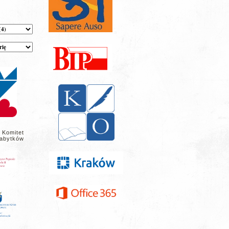
 Komitet
abytków