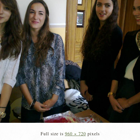
Full size is
960 × 720
pixels