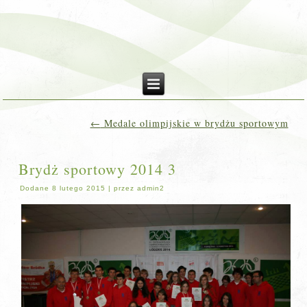
←
Medale olimpijskie w brydżu sportowym
Brydż sportowy 2014 3
Dodane
8 lutego 2015
|
przez
admin2