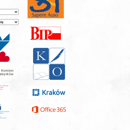
 Komitet
abytków