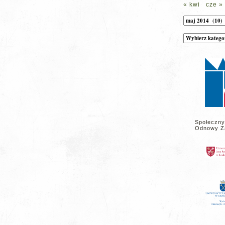
« kwi
cze »
Archiwum
Kategorie
wpisów
na
stronie
Społeczny
Odnowy Z