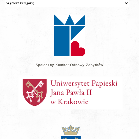
Kategorie
wpisów
na
stronie
Społeczny Komitet Odnowy Zabytków