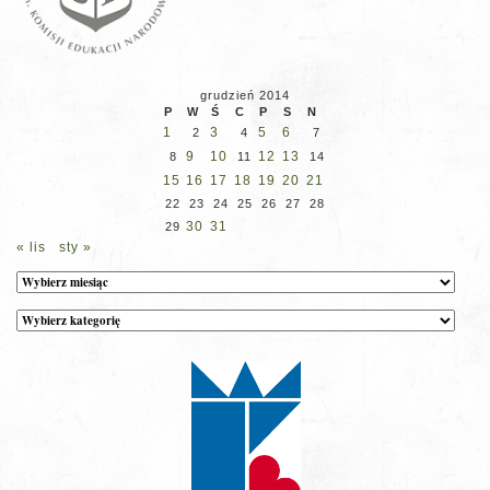
grudzień 2014
P
W
Ś
C
P
S
N
1
3
5
6
2
4
7
9
10
12
13
8
11
14
15
16
17
18
19
20
21
22
23
24
25
26
27
28
30
31
29
« lis
sty »
Archiwum
Kategorie
wpisów
na
stronie