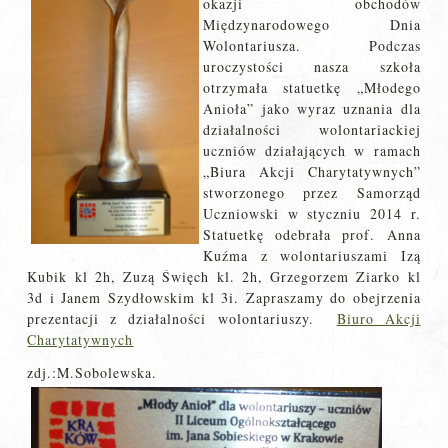
okazji obchodów
Międzynarodowego Dnia
Wolontariusza. Podczas
uroczystości nasza szkoła
otrzymała statuetkę „Młodego
Anioła” jako wyraz uznania dla
działalności wolontariackiej
uczniów działających w ramach
„Biura Akcji Charytatywnych”
stworzonego przez Samorząd
Uczniowski w styczniu 2014 r.
Statuetkę odebrała prof. Anna
Kuźma z wolontariuszami Izą
Kubik kl 2h, Zuzą Święch kl. 2h, Grzegorzem Ziarko kl
3d i Janem Szydłowskim kl 3i. Zapraszamy do obejrzenia
prezentacji z działalności wolontariuszy.
Biuro Akcji
Charytatywnych
zdj.:M.Sobolewska.