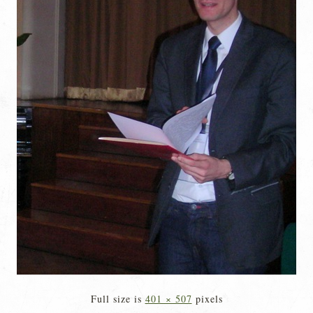
Full size is
401 × 507
pixels