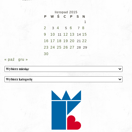
listopad 2015
P
W
Ś
C
P
S
N
1
2
4
6
8
3
5
7
9
10
12
13
15
11
14
16
17
18
19
20
22
21
23
24
25
26
27
28
29
30
« paź
gru »
Archiwum
Kategorie
wpisów
na
stronie