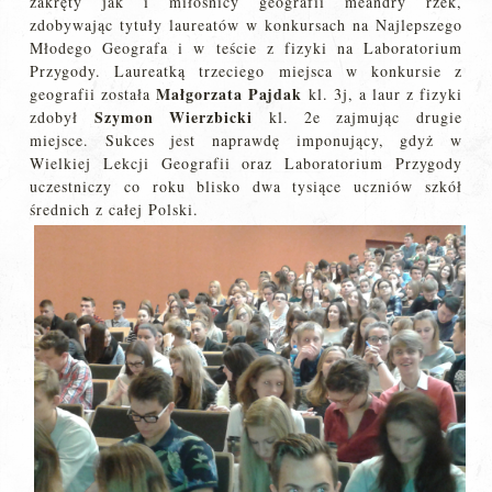
zakręty jak i miłośnicy geografii meandry rzek,
zdobywając tytuły laureatów w konkursach na Najlepszego
Młodego Geografa i w teście z fizyki na Laboratorium
Przygody. Laureatką trzeciego miejsca w konkursie z
Małgorzata Pajdak
geografii została
kl. 3j, a laur z fizyki
Szymon Wierzbicki
zdobył
kl. 2e zajmując drugie
miejsce. Sukces jest naprawdę imponujący, gdyż w
Wielkiej Lekcji Geografii oraz Laboratorium Przygody
uczestniczy co roku blisko dwa tysiące uczniów szkół
średnich z całej Polski.