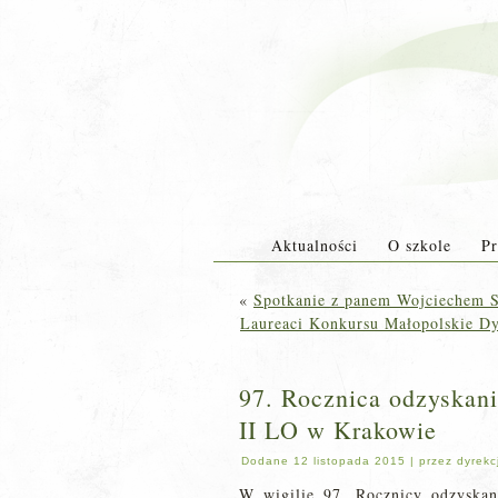
Aktualności
O szkole
Pr
«
Spotkanie z panem Wojciechem 
Laureaci Konkursu Małopolskie D
97. Rocznica odzyskani
II LO w Krakowie
Dodane
12 listopada 2015
|
przez
dyrekc
W wigilię 97. Rocznicy odzyskan