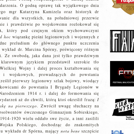
ydarzenia. O godną oprawę tak wyjątkowego dnia
kiego mgr Katarzyna Kamizela oraz historyk dr
wanie dla wszystkich, na południowej przerwie
nie i prawdziwie po wojskowemu rozlokował się
A, który pod czujnym okiem wychowawczyni
d hoc
wiązankę pieśni legionowych i wojennych z
dne preludium do głównego punktu uczczenia
ł wykład dr. Marcina Spórny, poświęcony różnym
i. Ze swobodą, jaka dana jest tylko prawdziwym
klarownym językiem przedstawił szerokie tło
ielkiej Wojny i dalej proces kształtowania się
ch i wojskowych, prowadzących do powstania
reślił pierwszy legionowy szlak bojowy, wiodący
kowicami do powstania I Brygady Legionów w
rodzeniem 1914 r. i dalej do formowania się
ydarzeń aż do chwili, którą ktoś określił frazą:
I
skę na pierwszego
. Zwrócił uwagę słuchaczy na
absolwentów ówczesnego Gimnazjum Sobieskiego,
 1914-1920 wielu oddało swe życie, a inni zasilili
 Wojska Polskiego, dochodząc do znakomitych
iu wykładu dr Spórna, mający
nota bene
szczęście