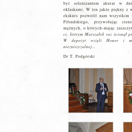
być solenizantem akurat w dni
oklaskami. W ten jakże piękny z 
ekskurs pozwolił nam wszystkim 
Piłsudskiego, przywołując cien
mężnych, o których-mając zaszczyt
ci, którym Marszałek raz ścisnął
p
W depozyt wzięli Honor i myś
niezniszczalnej…
Dr T. Podgórski