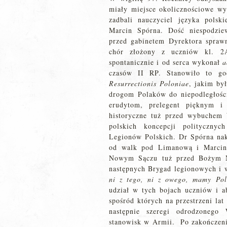
miały miejsce okolicznościowe w
zadbali nauczyciel języka pols
Marcin Spórna. Dość niespodzie
przed gabinetem Dyrektora spraw
chór złożony z uczniów kl. 2
spontanicznie i od serca wykonał
a
czasów II RP. Stanowiło to go
Resurrectionis Poloniae
, jakim by
drogom Polaków do niepodległośc
erudytom, prelegent pięknym i 
historyczne tuż przed wybuchem W
polskich koncepcji polityczny
Legionów Polskich. Dr Spórna nak
od walk pod Limanową i Marcin
Nowym Sączu tuż przed Bożym Na
następnych Brygad legionowych i w
ni
z tego, ni z owego, mamy Pol
udział w tych bojach uczniów i 
spośród których na przestrzeni lat
następnie szeregi odrodzonego
stanowisk w Armii. Po zakończen