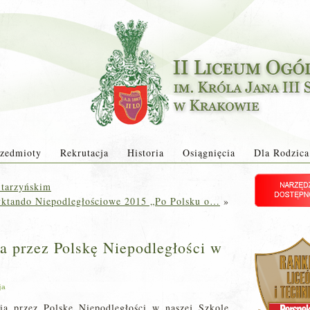
zedmioty
Rekrutacja
Historia
Osiągnięcia
Dla Rodzica
Starzyńskim
yktando Niepodległościowe 2015 „Po Polsku o…
»
a przez Polskę Niepodległości w
ja
ia przez Polskę Niepodległości w naszej Szkole