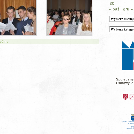
30
« paź
gru »
Archiwum
Kategorie
wpisów
na
stronie
gólne
Społeczny
Odnowy Z