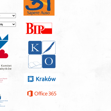
 Komitet
abytków