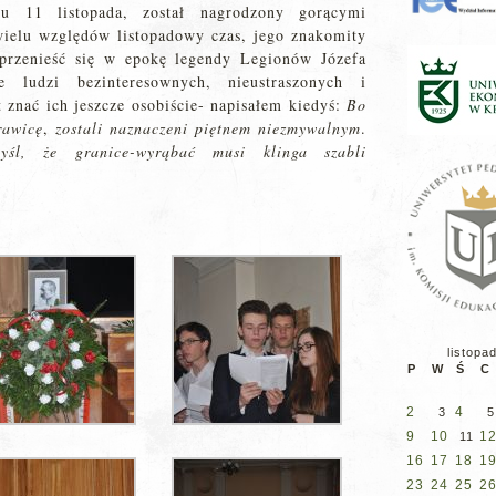
u 11 listopada, został nagrodzony gorącymi
wielu względów listopadowy czas, jego znakomity
przenieść się w epokę legendy Legionów Józefa
ie ludzi bezinteresownych, nieustraszonych i
 znać ich jeszcze osobiście- napisałem kiedyś:
Bo
rawicę
,
zostali naznaczeni piętnem niezmywalnym
.
l, że granice-wyrąbać musi klinga szabli
listopa
P
W
Ś
C
2
4
3
5
9
10
1
11
16
17
18
1
23
24
25
2