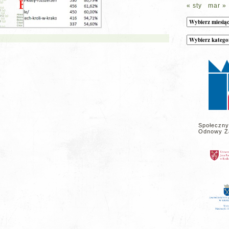
« sty
mar »
Archiwum
Kategorie
wpisów
na
stronie
Społeczny
Odnowy Z