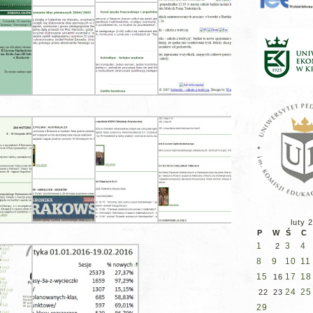
luty 
P
W
Ś
C
1
3
4
2
8
9
10
11
15
17
18
16
24
25
22
23
29