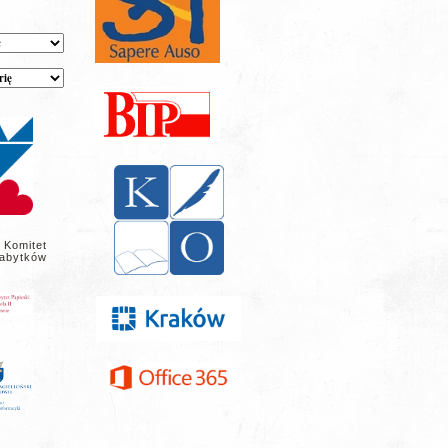
 Komitet
abytków