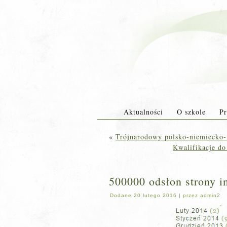
Aktualności
O szkole
Pr
«
Trójnarodowy polsko-niemiecko-
Kwalifikacje d
500000 odsłon strony i
Dodane
20 lutego 2016
|
przez
admin2