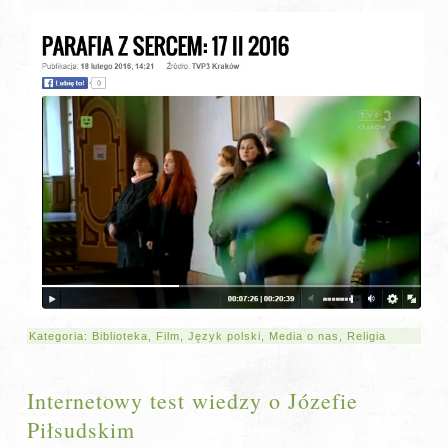
Kategoria:
Biblioteka
,
Film
,
Język polski
,
Media o nas
,
Religia
Internetowy test wiedzy o Józefie
Piłsudskim