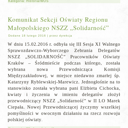
Kategoria:
Historia/WOS
Komunikat Sekcji Oświaty Regionu
Małopolskiego NSZZ „Solidarność”
Dodane
18 lutego 2016
|
przez
dyrekcja
W dniu 15.02.2016 r. odbyła się III Sesja XI Walnego
Sprawozdawczo-Wyborczego Zebrania Delegatów
NSZZ „SOLIDARNOŚĆ” Pracowników Oświaty
Kraków – Śródmieście podczas którego, została
wybrana nowa Przewodnicząca Komisji
Międzyzakładowej, w miejsce niedawno zmarłej śp.
Katarzyny Ryblewskiej-Marewicz. Jednogłośnie na to
stanowisko została wybrana pani Elżbieta Cichocka,
kwiaty i życzenia w imieniu delegatów złożył
przewodniczący NSZZ „Solidarność” w II LO Marek
Ciepała. Nowej Przewodniczącej życzymy wszelkiej
pomyślności w owocnym działaniu na rzecz rozwoju
.
polskiej oświaty