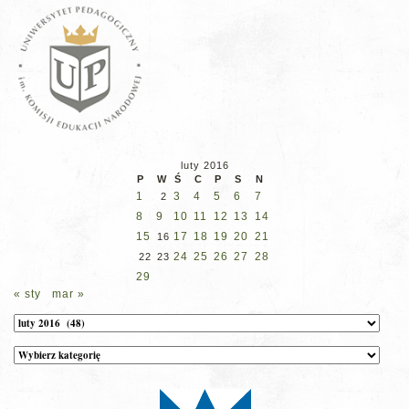
luty 2016
P
W
Ś
C
P
S
N
1
3
4
5
6
7
2
8
9
10
11
12
13
14
15
17
18
19
20
21
16
24
25
26
27
28
22
23
29
« sty
mar »
Archiwum
Kategorie
wpisów
na
stronie