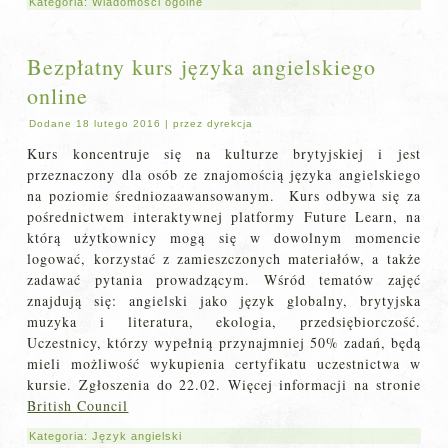
Kategoria:
Wiadomości ogólne
Bezpłatny kurs języka angielskiego
online
Dodane
18 lutego 2016
|
przez
dyrekcja
Kurs koncentruje się na kulturze brytyjskiej i jest
przeznaczony dla osób ze znajomością języka angielskiego
na poziomie średniozaawansowanym. Kurs odbywa się za
pośrednictwem interaktywnej platformy Future Learn, na
którą użytkownicy mogą się w dowolnym momencie
logować, korzystać z zamieszczonych materiałów, a także
zadawać pytania prowadzącym. Wśród tematów zajęć
znajdują się: angielski jako język globalny, brytyjska
muzyka i literatura, ekologia, przedsiębiorczość.
Uczestnicy, którzy wypełnią przynajmniej 50% zadań, będą
mieli możliwość wykupienia certyfikatu uczestnictwa w
kursie. Zgłoszenia do 22.02. Więcej informacji na stronie
British Council
Kategoria:
Język angielski