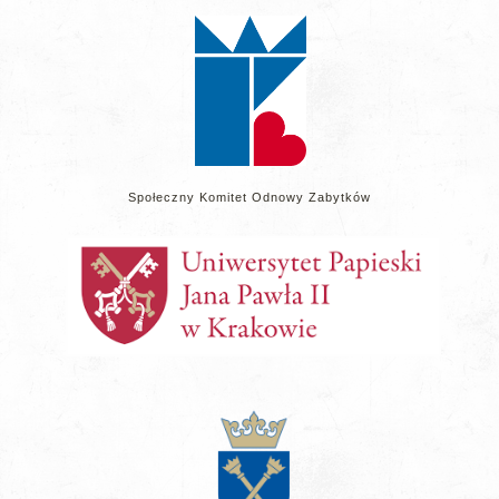
stronie
Społeczny Komitet Odnowy Zabytków