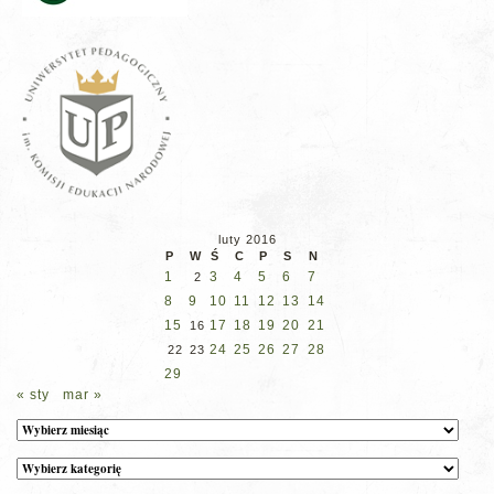
luty 2016
P
W
Ś
C
P
S
N
1
3
4
5
6
7
2
8
9
10
11
12
13
14
15
17
18
19
20
21
16
24
25
26
27
28
22
23
29
« sty
mar »
Archiwum
Kategorie
wpisów
na