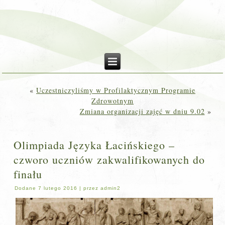
«
Uczestniczyliśmy w Profilaktycznym Programie
Zdrowotnym
Zmiana organizacji zajęć w dniu 9.02
»
Olimpiada Języka Łacińskiego –
czworo uczniów zakwalifikowanych do
finału
Dodane
7 lutego 2016
|
przez
admin2