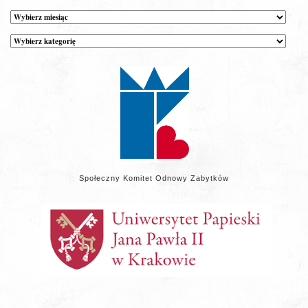
Archiwum
Kategorie
wpisów
na
stronie
Społeczny Komitet Odnowy Zabytków