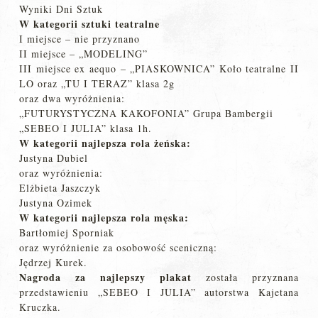
Wyniki Dni Sztuk
W kategorii sztuki teatralne
I miejsce – nie przyznano
II miejsce – „MODELING”
III miejsce ex aequo – „PIASKOWNICA” Koło teatralne II
LO oraz „TU I TERAZ” klasa 2g
oraz dwa wyróżnienia:
„FUTURYSTYCZNA KAKOFONIA” Grupa Bambergii
„SEBEO I JULIA” klasa 1h.
W kategorii najlepsza rola żeńska:
Justyna Dubiel
oraz wyróżnienia:
Elżbieta Jaszczyk
Justyna Ozimek
W kategorii najlepsza rola męska:
Bartłomiej Sporniak
oraz wyróżnienie za osobowość sceniczną:
Jędrzej Kurek.
Nagroda za najlepszy plakat
została przyznana
przedstawieniu „SEBEO I JULIA” autorstwa Kajetana
Kruczka.