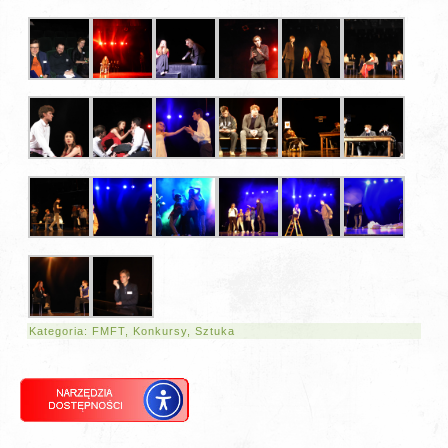
Kategoria:
FMFT
,
Konkursy
,
Sztuka