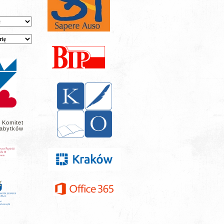
 Komitet
abytków