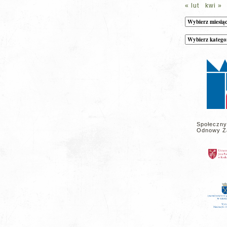
« lut
kwi »
Archiwum
Kategorie
wpisów
na
stronie
Społeczny
Odnowy Z