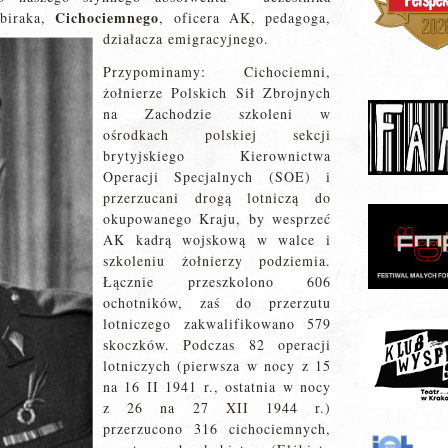
Cichociemnego
ybiraka,
, oficera AK, pedagoga,
działacza emigracyjnego.
Przypominamy: Cichociemni,
żołnierze Polskich Sił Zbrojnych
na Zachodzie szkoleni w
ośrodkach polskiej sekcji
brytyjskiego Kierownictwa
Operacji Specjalnych (SOE) i
przerzucani drogą lotniczą do
okupowanego Kraju, by wesprzeć
AK kadrą wojskową w walce i
szkoleniu żołnierzy podziemia.
Łącznie przeszkolono 606
ochotników, zaś do przerzutu
lotniczego zakwalifikowano 579
skoczków. Podczas 82 operacji
lotniczych (pierwsza w nocy z 15
na 16 II 1941 r., ostatnia w nocy
z 26 na 27 XII 1944 r.)
przerzucono 316 cichociemnych,