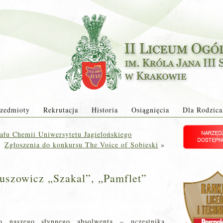
zedmioty
Rekrutacja
Historia
Osiągnięcia
Dla Rodzica
ału Chemii Uniwersytetu Jagielońskiego
Zgłoszenia do konkursu The Voice of Sobieski
»
uszowicz „Szakal”, „Pamflet”
go naszego słynnego absolwenta – uczestnika