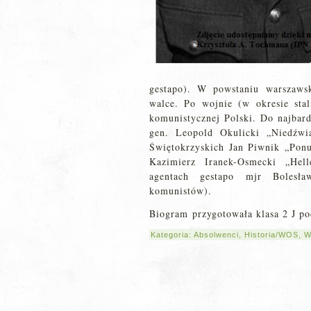
gestapo). W powstaniu warszaws
walce. Po wojnie (w okresie sta
komunistycznej Polski. Do najbard
gen. Leopold Okulicki „Niedźwi
Świętokrzyskich Jan Piwnik „Pon
Kazimierz Iranek-Osmecki „Hel
agentach gestapo mjr Bolesł
komunistów).
Biogram przygotowała klasa 2 J p
Kategoria:
Absolwenci
,
Historia/WOS
,
W