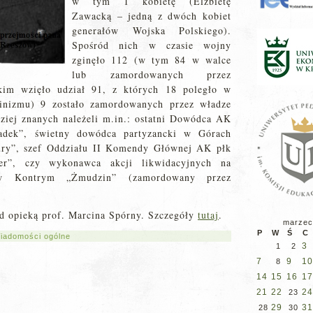
w tym 1 kobietę (Elżbietę
Zawacką – jedną z dwóch kobiet
generałów Wojska Polskiego).
Spośród nich w czasie wojny
zginęło 112 (w tym 84 w walce
lub zamordowanych przez
kim wzięło udział 91, z których 18 poległo w
linizmu) 9 zostało zamordowanych przez władze
ziej znanych należeli m.in.: ostatni Dowódca AK
adek”, świetny dowódca partyzancki w Górach
ury”, szef Oddziału II Komendy Głównej AK płk
ler”, czy wykonawca akcji likwidacyjnych na
aw Kontrym „Żmudzin” (zamordowany przez
od opieką prof. Marcina Spórny. Szczegóły
tutaj
.
marzec
P
W
Ś
C
iadomości ogólne
3
1
2
7
9
10
8
14
15
16
17
21
22
24
23
29
31
28
30