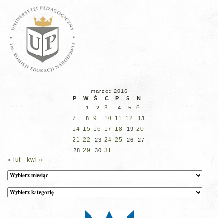
marzec 2016
P
W
Ś
C
P
S
N
3
6
1
2
4
5
7
9
10
11
12
8
13
14
15
16
17
18
20
19
21
22
24
25
23
26
27
29
31
28
30
« lut
kwi »
Archiwum
Kategorie
wpisów
na
stronie