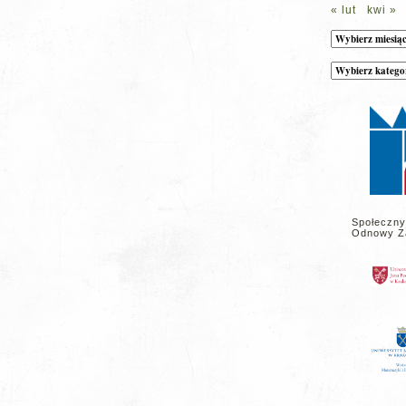
« lut
kwi »
Archiwum
Kategorie
wpisów
na
stronie
Społeczny
Odnowy Z