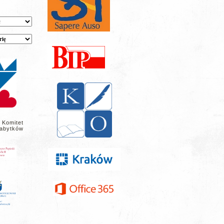
 Komitet
abytków