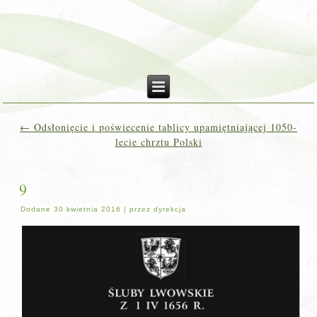
←
Odsłonięcie i poświecenie tablicy upamiętniającej 1050-
lecie chrztu Polski
9
Dodane
30 kwietnia 2016
|
przez
dyrekcja