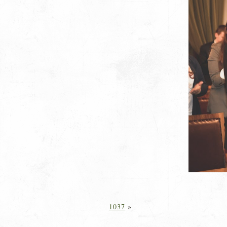
1037
»