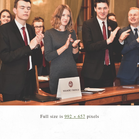
Full size is
992 × 657
pixels