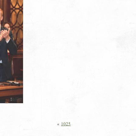
«
1025