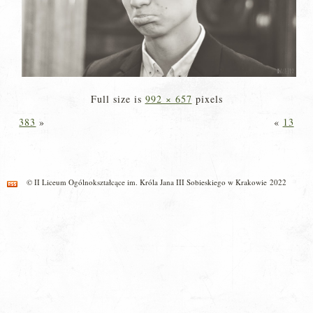
Full size is
992 × 657
pixels
383
»
«
13
© II Liceum Ogólnokształcące im. Króla Jana III Sobieskiego w Krakowie 2022