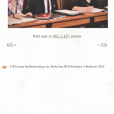
Full size is
992 × 657
pixels
635
»
«
576
© II Liceum Ogólnokształcące im. Króla Jana III Sobieskiego w Krakowie 2022