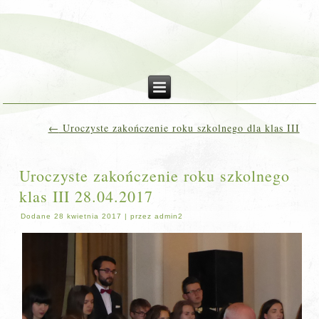
←
Uroczyste zakończenie roku szkolnego dla klas III
Uroczyste zakończenie roku szkolnego
klas III 28.04.2017
Dodane
28 kwietnia 2017
|
przez
admin2