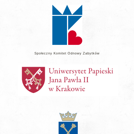
stronie
Społeczny Komitet Odnowy Zabytków