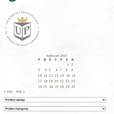
kwiecień 2017
P
W
Ś
C
P
S
N
2
1
3
5
7
8
9
4
6
10
12
13
14
11
15
16
17
19
20
21
22
23
18
25
28
29
30
24
26
27
« mar
maj »
Archiwum
Kategorie
wpisów
na