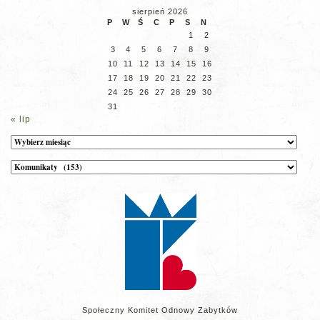
sierpień 2026
P
W
Ś
C
P
S
N
1
2
3
4
5
6
7
8
9
10
11
12
13
14
15
16
17
18
19
20
21
22
23
24
25
26
27
28
29
30
31
« lip
Archiwum
Kategorie
wpisów
na
stronie
Społeczny Komitet Odnowy Zabytków