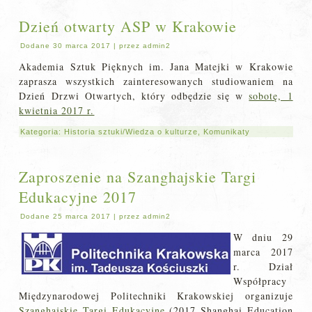
Dzień otwarty ASP w Krakowie
Dodane
30 marca 2017
|
przez
admin2
Akademia Sztuk Pięknych im. Jana Matejki w Krakowie
zaprasza wszystkich zainteresowanych studiowaniem na
Dzień Drzwi Otwartych, który odbędzie się w
sobotę, 1
kwietnia 2017 r.
Kategoria:
Historia sztuki/Wiedza o kulturze
,
Komunikaty
Zaproszenie na Szanghajskie Targi
Edukacyjne 2017
Dodane
25 marca 2017
|
przez
admin2
W dniu 29
marca 2017
r. Dział
Współpracy
Międzynarodowej Politechniki Krakowskiej organizuje
Szanghajskie Targi Edukacyjne
(2017 Shanghai Education