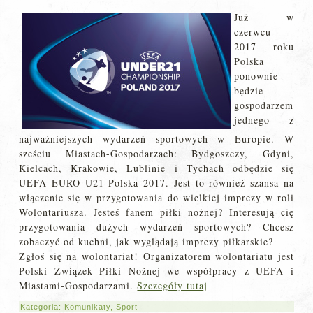
Już w
czerwcu
2017 roku
Polska
ponownie
będzie
gospodarzem
jednego z
najważniejszych wydarzeń sportowych w Europie. W
sześciu Miastach-Gospodarzach: Bydgoszczy, Gdyni,
Kielcach, Krakowie, Lublinie i Tychach odbędzie się
UEFA EURO U21 Polska 2017. Jest to również szansa na
włączenie się w przygotowania do wielkiej imprezy w roli
Wolontariusza. Jesteś fanem piłki nożnej? Interesują cię
przygotowania dużych wydarzeń sportowych? Chcesz
zobaczyć od kuchni, jak wyglądają imprezy piłkarskie?
Zgłoś się na wolontariat! Organizatorem wolontariatu jest
Polski Związek Piłki Nożnej we współpracy z UEFA i
Miastami-Gospodarzami.
Szczegóły tutaj
Kategoria:
Komunikaty
,
Sport