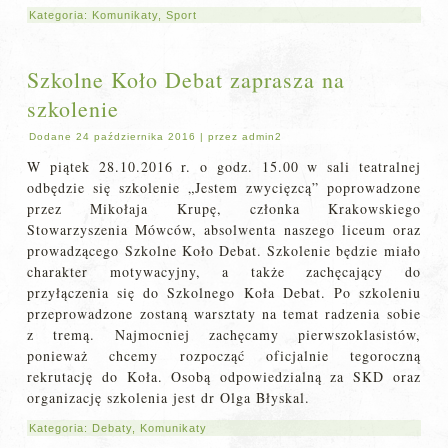
Kategoria:
Komunikaty
,
Sport
Szkolne Koło Debat zaprasza na
szkolenie
Dodane
24 października 2016
|
przez
admin2
W piątek 28.10.2016 r. o godz. 15.00 w sali teatralnej
odbędzie się szkolenie „Jestem zwycięzcą” poprowadzone
przez Mikołaja Krupę, członka Krakowskiego
Stowarzyszenia Mówców, absolwenta naszego liceum oraz
prowadzącego Szkolne Koło Debat. Szkolenie będzie miało
charakter motywacyjny, a także zachęcający do
przyłączenia się do Szkolnego Koła Debat. Po szkoleniu
przeprowadzone zostaną warsztaty na temat radzenia sobie
z tremą. Najmocniej zachęcamy pierwszoklasistów,
ponieważ chcemy rozpocząć oficjalnie tegoroczną
rekrutację do Koła. Osobą odpowiedzialną za SKD oraz
organizację szkolenia jest dr Olga Błyskal.
Kategoria:
Debaty
,
Komunikaty