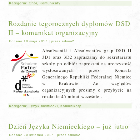
Kategoria:
Chór
,
Komunikaty
Rozdanie tegorocznych dyplomów DSD
II – komunikat organizacyjny
Dodane
18 maja 2017
|
przez
admin2
Absolwentki i Absolwentów grup DSD II
3D1 oraz 3D2 zapraszamy do sekretariatu
szkoły po odbiór zaproszeń na uroczystość
wystosowanych przez Konsula
Generalnego Republiki Federalnej Niemiec
w Krakowie. Ze względów
organizacyjnych prosimy o przybycie na
rozdanie 45 minut wcześniej.
Kategoria:
Język niemiecki
,
Komunikaty
Dzień Języka Niemieckiego – już jutro
Dodane
20 kwietnia 2017
|
przez
admin2