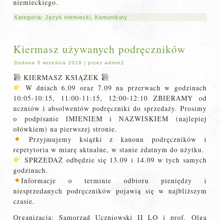
niemieckiego.
Kategoria:
Język niemiecki
,
Komunikaty
Kiermasz używanych podręczników
Dodane
5 września 2018
|
przez
admin2
KIERMASZ KSIĄŻEK
W dniach 6.09 oraz 7.09 na przerwach w godzinach
10:05-10:15, 11:00-11:15, 12:00-12:10 ZBIERAMY od
uczniów i absolwentów podręczniki do sprzedaży. Prosimy
o podpisanie IMIENIEM i NAZWISKIEM (najlepiej
ołówkiem) na pierwszej stronie.
Przyjmujemy książki z kanonu podręczników i
repetytoria w miarę aktualne, w stanie zdatnym do użytku.
SPRZEDAŻ odbędzie się 13.09 i 14.09 w tych samych
godzinach.
Informacje o terminie odbioru pieniędzy i
niesprzedanych podręczników pojawią się w najbliższym
czasie.
Organizacja: Samorząd Uczniowski II LO i prof. Olga