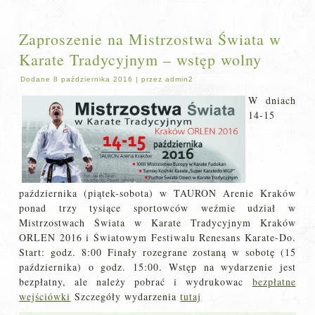
Zaproszenie na Mistrzostwa Świata w
Karate Tradycyjnym – wstęp wolny
Dodane
8 października 2016
|
przez
admin2
W dniach
14-15
października (piątek-sobota) w TAURON Arenie Kraków
ponad trzy tysiące sportowców weźmie udział w
Mistrzostwach Świata w Karate Tradycyjnym Kraków
ORLEN 2016 i Światowym Festiwalu Renesans Karate-Do.
Start: godz. 8:00 Finały rozegrane zostaną w sobotę (15
października) o godz. 15:00. Wstęp na wydarzenie jest
bezpłatny, ale należy pobrać i wydrukowac
bezpłatne
wejściówki
Szczegóły wydarzenia
tutaj