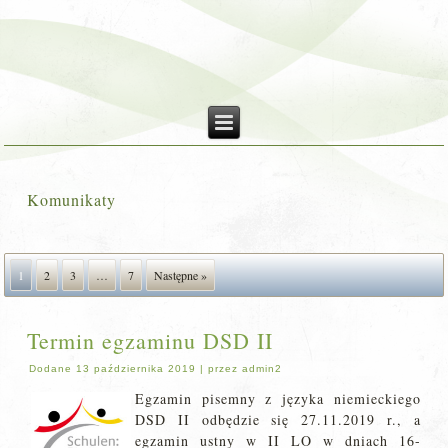
Komunikaty
1
2
3
…
7
Następne »
Termin egzaminu DSD II
Dodane
13 października 2019
|
przez
admin2
Egzamin pisemny z języka niemieckiego
DSD II odbędzie się 27.11.2019 r., a
egzamin ustny w II LO w dniach 16-