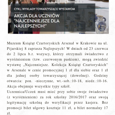
Muzeum Książąt Czartoryskich Arsenał w Krakowie na ul.
Pijarskiej 8 zaprasza Najlepszych! W dniach od 23 czerwca
do 2 lipca b.r. wszyscy, którzy otrzymali świadectwo z
wyróżnieniem (tzw. czerwonym paskiem), mogą zwiedzić
wystawę „Najcenniejsze. Kolekcja Książąt Czartoryskich”
w Arsenale w cenie promocyjnej 1 zł dla siebie oraz 1 zł
dla jednej osoby towarzyszącej (dowolnej). Godziny
otwarcia: pon. -nieczynne, wt.-sob.:10-18, niedz.:10-16.
Akcja obejmuje wszystkie typy szkół.
Uczennica/Uczeń musi mieć przy sobie swoje świadectwo
(z wyróżnieniem) za rok szkolny 2016/2017 oraz swoją
legitymację szkolną do weryfikacji przez kasjera. Bez
promocji bilet ulgowy kosztuje 11 zł, a bilet normalny 17
zł.