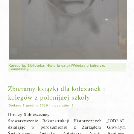
Kategoria:
Biblioteka
,
Historia sztuki/Wiedza o kulturze
,
Komunikaty
Zbieramy książki dla koleżanek i
kolegów z polonijnej szkoły
Dodane
7 grudnia 2016
|
przez
admin2
Drodzy Sobieszczacy,
Stowarzyszenie Rekonstrukcji Historycznych „JODŁA”,
działając w porozumieniu z Zarządem Głównym
Światowego Związku Żołnierzy Armii Krajowej