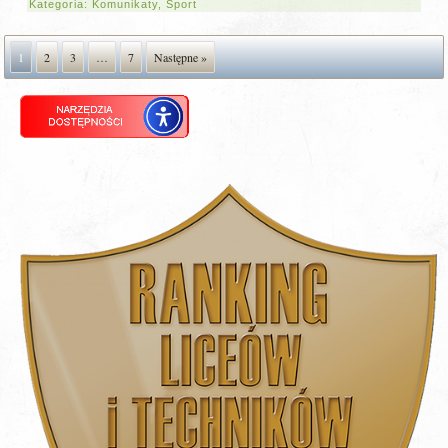
Kategoria:
Komunikaty
,
Sport
1
2
3
…
7
Następne »