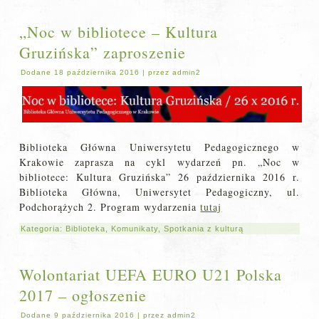
„Noc w bibliotece – Kultura
Gruzińska” zaproszenie
Dodane
18 października 2016
|
przez
admin2
Biblioteka Główna Uniwersytetu Pedagogicznego w
Krakowie zaprasza na cykl wydarzeń pn. „Noc w
bibliotece: Kultura Gruzińska” 26 października 2016 r.
Biblioteka Główna, Uniwersytet Pedagogiczny, ul.
Podchorążych 2. Program wydarzenia
tutaj
Kategoria:
Biblioteka
,
Komunikaty
,
Spotkania z kulturą
Wolontariat UEFA EURO U21 Polska
2017 – ogłoszenie
Dodane
9 października 2016
|
przez
admin2