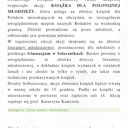
KSIĄŻKA DLA POLONIJNEJ
rozpoczęło akcję:
MŁODZIEŻY
, która polega na zbiórce książek dla
Polaków mieszkających na obczyźnie ze szczególnym
uwzględnieniem skupisk naszych Rodaków za wschodnią
granicą. Zbiórki prowadzone są przez młodzież, a
odbiorcami jest polonijna młodzież.
W tegorocznej edycji akcji skupiamy się na zbiórce
literatury młodzieżowej
, przeznaczonej dla młodzieży z
Gimnazjum w Solecznikach
polskiego
. Bardzo prosimy o
uwzględnienie, że zbiórka dotyczy literatury
młodzieżowej, a dokładnie książek wydanych w ostatnich
latach i nie chodzi tu tylko o tytuły, ale także stan
techniczny przekazywanych książek.
Drodzy Sobieszczacy, akcja zbierania książek będzie trwałą
w naszej szkole do 15 grudnia. Pudła na książki są
umieszczone w portierni oraz zapleczu sali 14. Akcją
zajmuje się prof. Katarzyna Kamizela.
Kategoria:
Język polski
,
Komunikaty