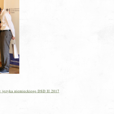
 języka niemieckiego DSD II 2017