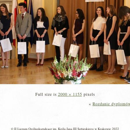
Full size is
2000 × 1155
pixels
«
Rozdanie dyplomów
© II Liceum Ogólnokształcące im. Króla Jana III Sobieskiego w Krakowie 2022