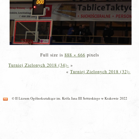
Full size is
888 × 666
pixels
Turniej Zielonych 2018 (34)-
»
«
Turniej Zielonych 2018 (32)-
© II Liceum Ogólnokształcące im. Króla Jana III Sobieskiego w Krakowie 2022