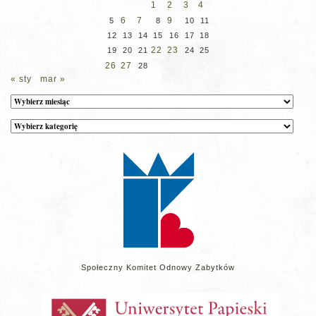
1
2
3
4
6
7
9
5
8
10
11
12
13
14
15
16
17
18
22
23
19
20
21
24
25
26
27
28
« sty
mar »
Archiwum
Kategorie
wpisów
na
stronie
Społeczny Komitet Odnowy Zabytków