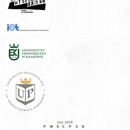
luty 2018
P
W
Ś
C
P
S
N