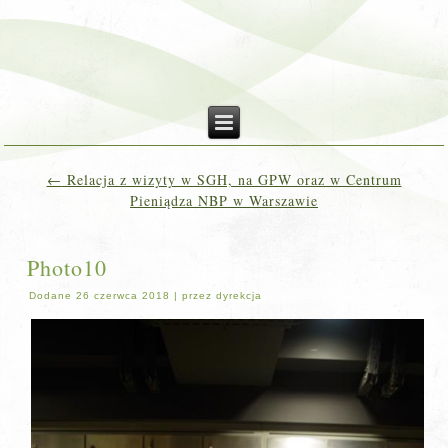
←
Relacja z wizyty w SGH, na GPW oraz w Centrum
Pieniądza NBP w Warszawie
Photo10
Dodane
26 czerwca 2018
|
przez
dyrekcja