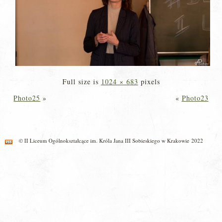
Full size is
1024 × 683
pixels
Photo25
»
«
Photo23
© II Liceum Ogólnokształcące im. Króla Jana III Sobieskiego w Krakowie 2022