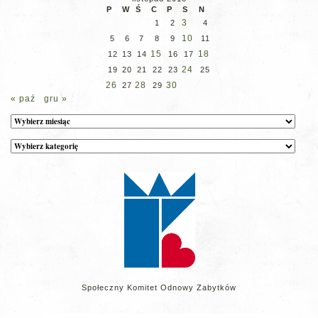
P
W
Ś
C
P
S
N
3
1
2
4
10
5
6
7
8
9
11
15
18
12
13
14
16
17
24
19
20
21
22
23
25
26
28
30
27
29
« paź
gru »
Archiwum
Kategorie
wpisów
na
stronie
Społeczny Komitet Odnowy Zabytków