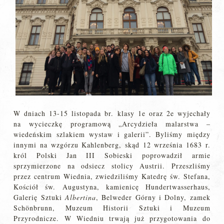
W dniach 13-15 listopada br. klasy 1e oraz 2e wyjechały
na wycieczkę programową „Arcydzieła malarstwa –
wiedeńskim szlakiem wystaw i galerii”. Byliśmy między
innymi na wzgórzu Kahlenberg, skąd 12 września 1683 r.
król Polski Jan III Sobieski poprowadził armie
sprzymierzone na odsiecz stolicy Austrii. Przeszliśmy
przez centrum Wiednia, zwiedziliśmy Katedrę św. Stefana,
Kościół św. Augustyna, kamienicę Hundertwasserhaus,
Galerię Sztuki
Albertina
, Belweder Górny i Dolny, zamek
Schönbrunn, Muzeum Historii Sztuki i Muzeum
Przyrodnicze. W Wiedniu trwają już przygotowania do