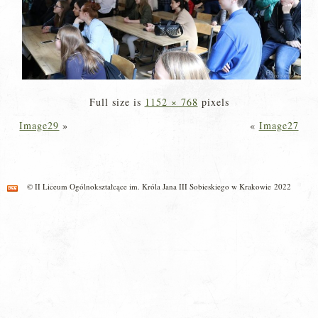
Full size is
1152 × 768
pixels
Image29
»
«
Image27
© II Liceum Ogólnokształcące im. Króla Jana III Sobieskiego w Krakowie 2022