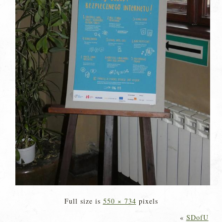
Full size is
550 × 734
pixels
«
SDofU