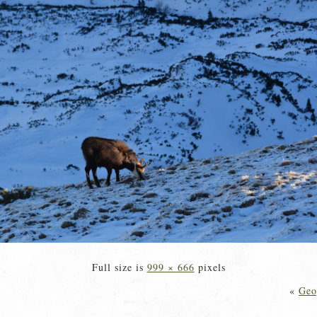
Full size is
999 × 666
pixels
«
Geo