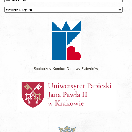
Kategorie
wpisów
na
stronie
Społeczny Komitet Odnowy Zabytków