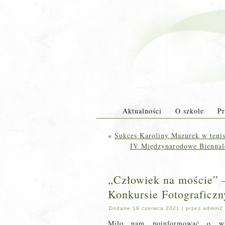
Aktualności
O szkole
Pr
«
Sukces Karoliny Mazurek w teni
IV Międzynarodowe Biennal
„Człowiek na moście” 
Konkursie Fotograficz
Dodane
19 czerwca 2021
|
przez
admin2
Miło nam poinformować o wyn