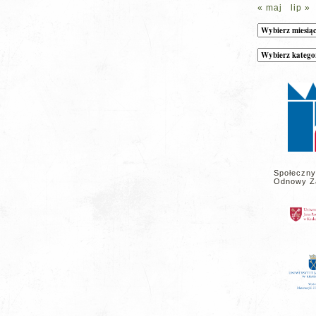
« maj
lip »
Archiwum
Kategorie
wpisów
na
stronie
Społeczny
Odnowy Z