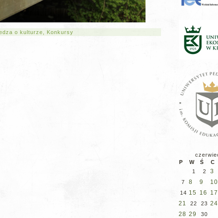
iedza o kulturze
,
Konkursy
czerwie
P
W
Ś
C
3
1
2
8
9
10
7
15
16
17
14
21
24
22
23
28
29
30