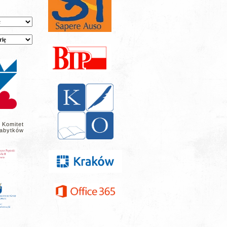
 Komitet
abytków