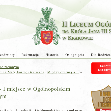
zedmioty
Rekrutacja
Historia
Osiągnięcia
Dla Rodzica
sie ziemnym
e na Małą Formę Graficzną „Między czernią a…
»
– I miejsce w Ogólnopolskim
nym
ikach I edycji Ogólnopolskiego Konkursu