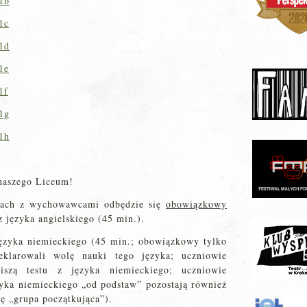
 1b
1c
 1d
1e
1f
 1g
 1h
naszego Liceum!
niach z wychowawcami odbędzie się
obowiązkowy
z języka angielskiego (45 min.).
z języka niemieckiego (45 min.; obowiązkowy tylko
eklarowali wolę nauki tego języka; uczniowie
szą testu z języka niemieckiego; uczniowie
yka niemieckiego „od podstaw” pozostają również
ję „grupa początkująca”).