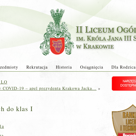
zedmioty
Rekrutacja
Historia
Osiągnięcia
Dla Rodzica
I LO
ciw COVID-19 – apel prezydenta Krakowa Jacka…
»
h do klas I
1a