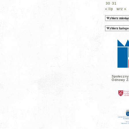
30
31
« lip
wrz »
Archiwum
Kategorie
wpisów
na
stronie
Społeczny
Odnowy Z