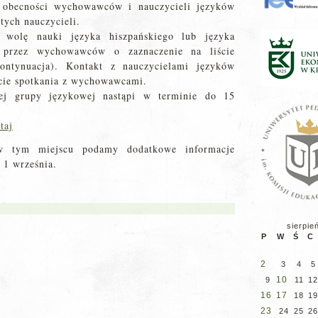
 obecności wychowawców i nauczycieli języków
tych nauczycieli.
i wolę nauki języka hiszpańskiego lub języka
i przez wychowawców o zaznaczenie na liście
ntynuacja). Kontakt z nauczycielami języków
cie spotkania z wychowawcami.
ej grupy językowej nastąpi w terminie do 15
taj
 w tym miejscu podamy dodatkowe informacje
 1 września.
sierpie
P
W
Ś
C
2
3
4
5
10
9
11
12
16
17
18
19
23
24
25
26