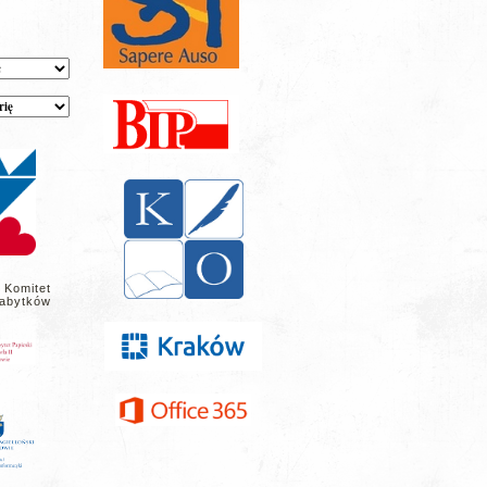
 Komitet
abytków