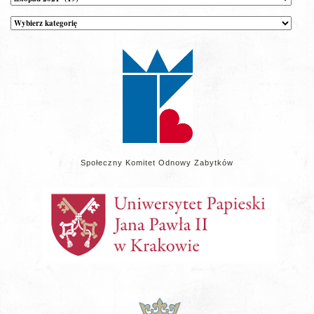
Kategorie
wpisów
na
stronie
Społeczny Komitet Odnowy Zabytków