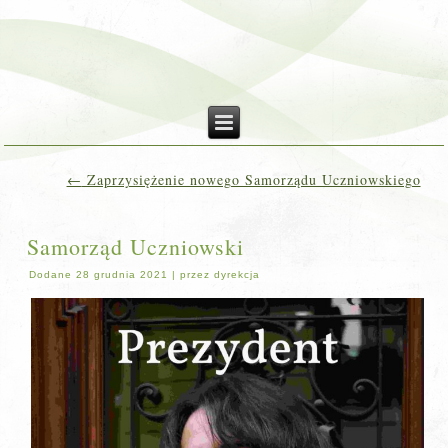
←
Zaprzysiężenie nowego Samorządu Uczniowskiego
Samorząd Uczniowski
Dodane
28 grudnia 2021
|
przez
dyrekcja