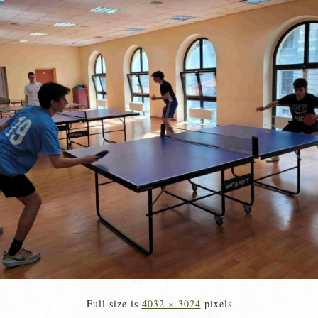
Full size is
4032 × 3024
pixels