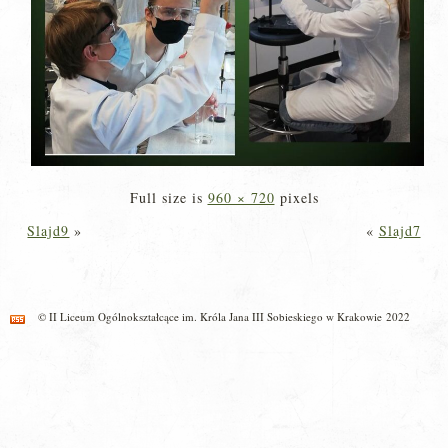
Full size is
960 × 720
pixels
Slajd9
»
«
Slajd7
© II Liceum Ogólnokształcące im. Króla Jana III Sobieskiego w Krakowie 2022