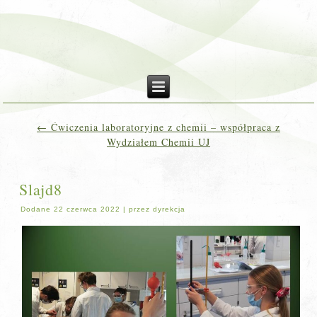
←
Ćwiczenia laboratoryjne z chemii – współpraca z
Wydziałem Chemii UJ
Slajd8
Dodane
22 czerwca 2022
|
przez
dyrekcja