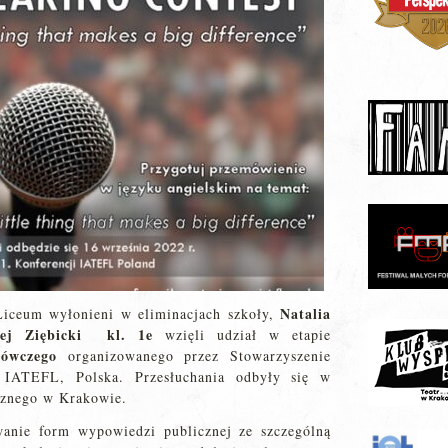
Natalia
Liceum wyłonieni w eliminacjach szkoły,
ej Ziębicki
kl. 1e
wzięli udział w etapie
mówczego
organizowanego przez Stowarzyszenie
o IATEFL, Polska. Przesłuchania odbyły się w
znego w Krakowie.
anie form wypowiedzi publicznej ze szczególną