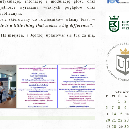
rtykulację, intonację i modulację głosu oraz
ejętności wyrażania własnych poglądów oraz
 publicznym.
łosić skierowany do rówieśników własny tekst w
de is a little thing that makes a big difference”.
III miejsca
, a Jędrzej uplasował się tuż za nią,
czerwie
P
W
Ś
C
1
2
6
7
8
9
14
15
13
1
20
21
22
23
28
30
27
29