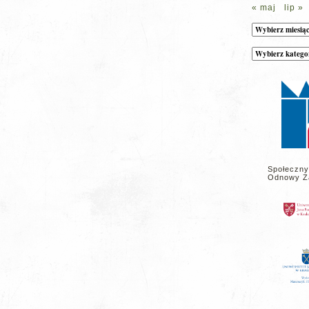
« maj
lip »
Archiwum
Kategorie
wpisów
na
stronie
Społeczny
Odnowy Z