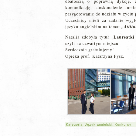
dbałością o poprawną dykcję, a
komunikację, doskonalenie umi
przygotowanie do udziału w życiu
Uczestnicy mieli za zadanie wyg
języku angielskim na temat
„Attitu
Laureatki 
Natalia zdobyła tytuł
czyli na czwartym miejscu.
Serdecznie gratulujemy!
Opieka prof. Katarzyna Pysz.
Kategoria:
Język angielski
,
Konkursy