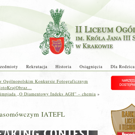
zedmioty
Rekrutacja
Historia
Osiągnięcia
Dla Rodzica
 w Ogólnopolskim Konkursie Fotograficznym
FotoKrajObraz…
impiada „O Diamentowy Indeks AGH” – chemia
»
Krasomówczym IATEFL