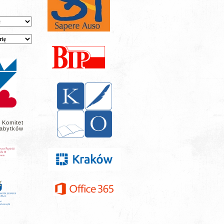
 Komitet
abytków